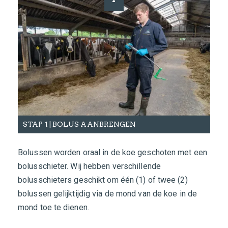
STAP 1 | BOLUS AANBRENGEN
ST
Bolussen worden oraal in de koe geschoten met een
Onze
bolusschieter. Wij hebben verschillende
voor
bolusschieters geschikt om één (1) of twee (2)
geen
bolussen gelijktijdig via de mond van de koe in de
Verv
mond toe te dienen.
door