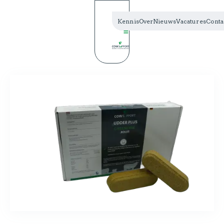
Kennis
Over
Nieuws
Vacatures
Conta