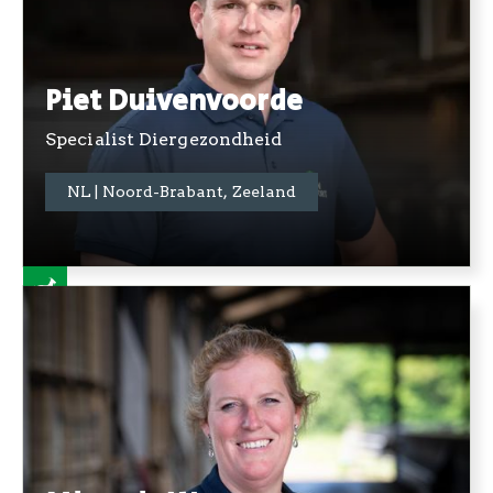
Piet Duivenvoorde
Specialist Diergezondheid
+31 06 5733 2759
NL | Noord-Brabant, Zeeland