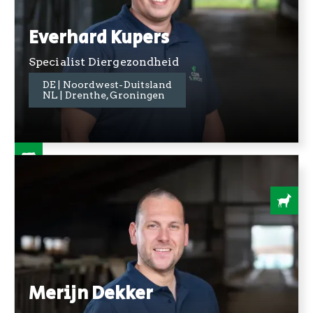
Everhard Kupers
Specialist Diergezondheid
DE | Noordwest-Duitsland
+31 06 3640 5661
NL | Drenthe, Groningen
Merijn Dekker