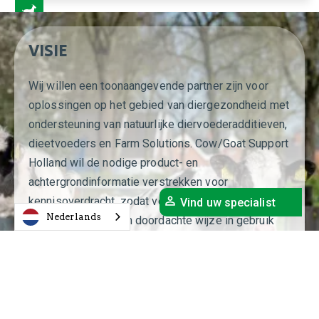
VISIE
Wij willen een toonaangevende partner zijn voor
oplossingen op het gebied van diergezondheid met
ondersteuning van natuurlijke diervoederadditieven,
dieetvoeders en Farm Solutions. Cow/Goat Support
Holland wil de nodige product- en
achtergrondinformatie verstrekken voor
kennisoverdracht, zodat veehouders op hun beurt
Vind uw specialist
Nederlands
de producten op een doordachte wijze in gebruik
kunnen nemen. Naast onze huidige ervaring en
expertise willen we verder uitgroeien tot een
gewaardeerde onderneming in de sector en gezien
worden als een betrouwbare partner die
aantrekkelijk is en blijft. Om die ambitie waar te