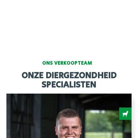
BentoTox Plus
Natuurlijke mycotoxinebinder met
natuurlijke mix van kruiden/plantextracten.
Meer informatie
ONS VERKOOPTEAM
ONZE DIERGEZONDHEID
SPECIALISTEN