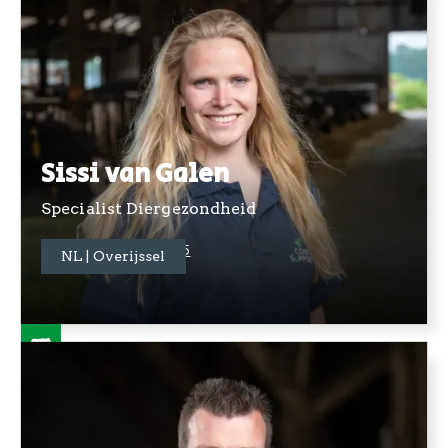
Sissi van Galen
Specialist Diergezondheid
+31 06 81341825
NL | Overijssel