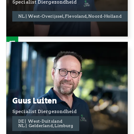
Specialist Diergezondheid
+31 06 3417 7318
NL | West-Overijssel, Flevoland, Noord-Holland
Guus Luiten
Specialist Diergezondheid
DE | West-Duitsland
+31 06 3989 8199
NL | Gelderland, Limburg