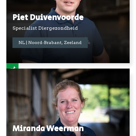
Piet Duivenvoorde
Specialist Diergezondheid
+31 06 5733 2759
NL | Noord-Brabant, Zeeland
Miranda Weerman