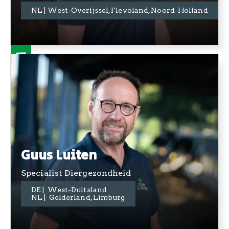
+31 06 3417 7318
NL | West-Overijssel, Flevoland, Noord-Holland
Guus Luiten
Specialist Diergezondheid
DE | West-Duitsland
+31 06 3989 8199
NL | Gelderland, Limburg