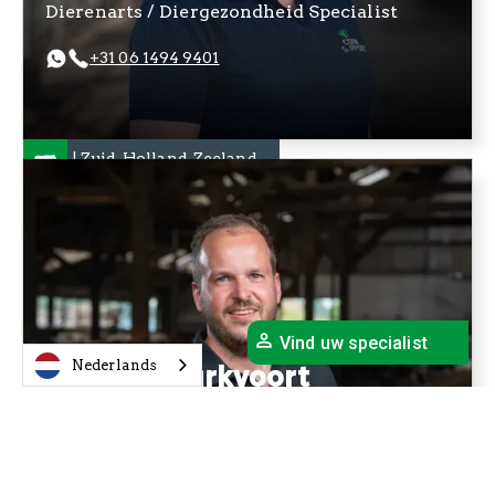
Dierenarts / Diergezondheid Specialist
+31 06 1494 9401
NL | Zuid-Holland, Zeeland
Vind uw specialist
Thomas Markvoort
Nederlands
Technisch Specialist
+31 06 4608 1733