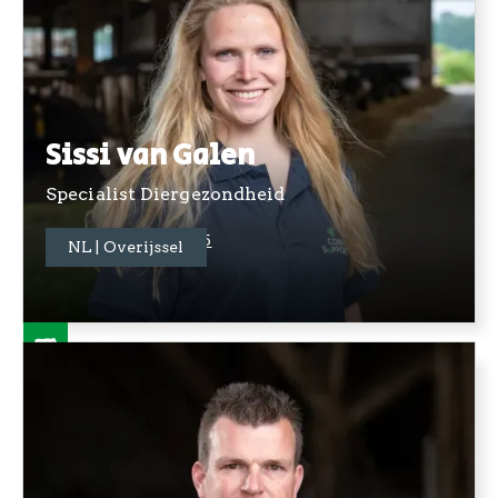
Sissi van Galen
Specialist Diergezondheid
+31 06 81341825
NL | Overijssel