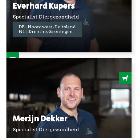
Everhard Kupers
Specialist Diergezondheid
DE | Noordwest-Duitsland
+31 06 3640 5661
NL | Drenthe, Groningen
Merijn Dekker
Specialist Diergezondheid