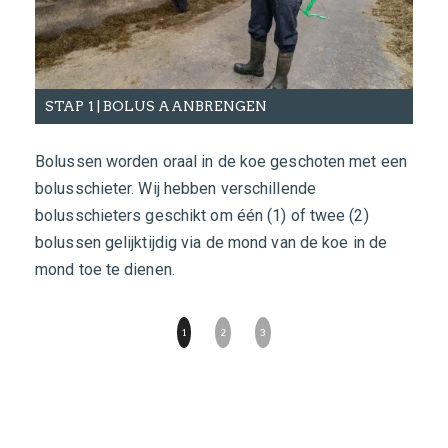
STAP 1 | BOLUS AANBRENGEN
ST
Bolussen worden oraal in de koe geschoten met een
Onze
bolusschieter. Wij hebben verschillende
voor
bolusschieters geschikt om één (1) of twee (2)
geen
bolussen gelijktijdig via de mond van de koe in de
Verv
mond toe te dienen.
door
1
2
3