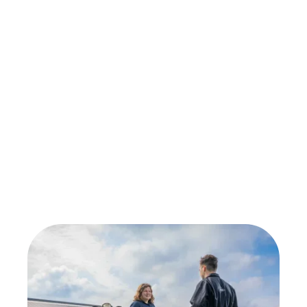
Direct
Wanneer te gebruiken
•
Ondersteuning bij stress en spanning
• Ter ondersteuning bij hoge attenties van
melkcontroles bij uiergezondheid
Samenstelling
Magnesiumoxide, magnesiumfosfaat,
dicalciumfosfaat, salix alba, wilgenbast,
mix van aromatische stoffen