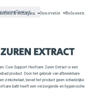
acatures
Contact
Innovatie
Bolussen
Geiten & Schapen
ZUREN EXTRACT
en. Cow Support Hoofcare Zuren Extract is een
auwbad product. Door het gebruik van afbreekbare
en zinkchelaat, bevat het product geen schadelijke
Hoofcare bath heeft een verzorgende en hygiënische