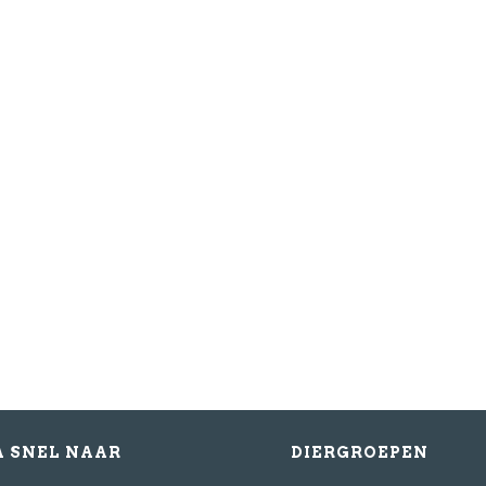
Bericht
Schrijf mij in 
A SNEL NAAR
DIERGROEPEN