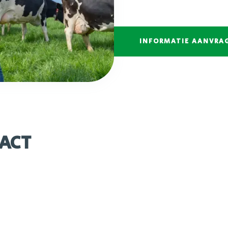
INFORMATIE AANVRA
ACT
Wanneer te gebruiken
Éénmaal per twee weken