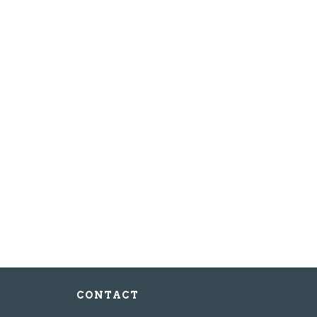
voor de nieuwsbrief
CONTACT