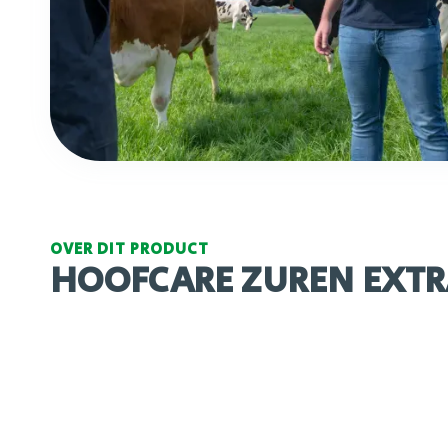
OVER DIT PRODUCT
HOOFCARE ZUREN EXTR
Voedingsadvies
Éénmaal per twee weken een klauwbad