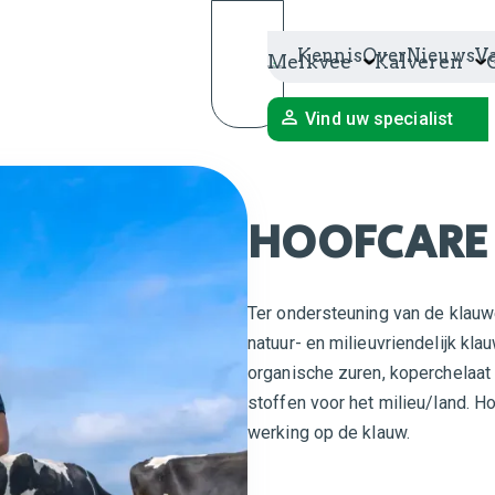
Kennis
Over
Nieuws
V
Melkvee
Kalveren
Vind uw specialist
HOOFCARE 
Ter ondersteuning van de klauw
natuur- en milieuvriendelijk kl
organische zuren, koperchelaat 
stoffen voor het milieu/land. 
werking op de klauw.