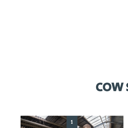
aanmaken met 5% Hoofcare Zuren Extract
Oplossing
Verpakking
20 liter jerrycan
Werktijd
Direct
COW 
1