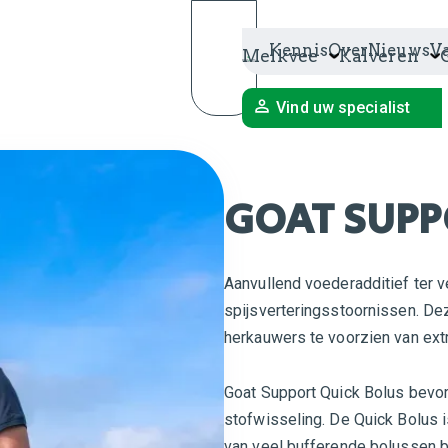
Kennis
Over
Nieuws
V
Melkvee
Kalveren
Vind uw specialist
GOAT SUPP
Aanvullend voederadditief ter v
spijsverteringsstoornissen. De
herkauwers te voorzien van ex
Goat Support Quick Bolus bevo
stofwisseling. De Quick Bolus i
van veel bufferende bolussen b