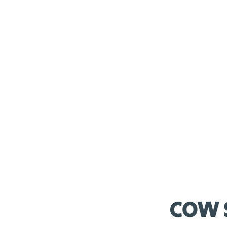
Voedingsadvies
1 bolus ter vermindering van het risico op
spijsverteringsstoornissen
Verpakking
40 stuks à 4,5 gram
Werktijd
Vanaf 1 tot en met 48 uur
COW 