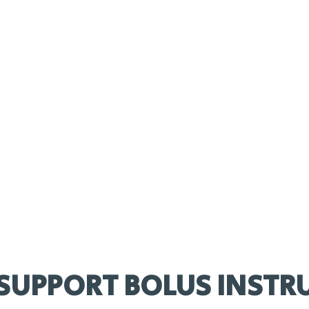
Wanneer te gebruiken
Bij risicomomenten, rantsoenwisselingen en
weerstandsondersteuning
Samenstelling
Magnesiumfosfaat, allicine extract,
dicalciumfosfaat, prebiotica, allicine, planten
extracten, vitamine E
SUPPORT BOLUS INSTRU