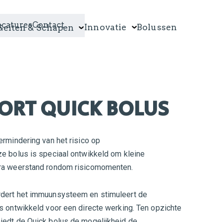
acatures
Contact
Innovatie
Bolussen
Geiten & Schapen
ORT QUICK BOLUS
ermindering van het risico op
ze bolus is speciaal ontwikkeld om kleine
tra weerstand rondom risicomomenten.
rdert het immuunsysteem en stimuleert de
s ontwikkeld voor een directe werking. Ten opzichte
iedt de Quick bolus de mogelijkheid de