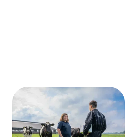
Na het aflammeren
Bij verminderde weerstand van de geit,
ondersteunend bij stress en spanning
Samenstelling
Magnesiumoxide, magnesiumfosfaat,
dicalciumfosfaat, salix alba, wilgenbast