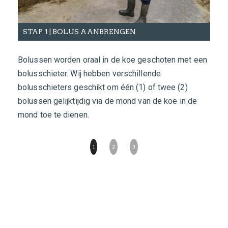
STAP 1 | BOLUS AANBRENGEN
ST
Bolussen worden oraal in de koe geschoten met een
Onze
bolusschieter. Wij hebben verschillende
voor
bolusschieters geschikt om één (1) of twee (2)
geen
bolussen gelijktijdig via de mond van de koe in de
Verv
mond toe te dienen.
door
1
2
3
CONTACT