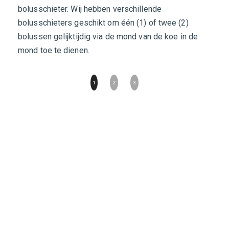
bolusschieter. Wij hebben verschillende
voor
bolusschieters geschikt om één (1) of twee (2)
geen
bolussen gelijktijdig via de mond van de koe in de
Verv
mond toe te dienen.
door
1
2
3
CONTACT