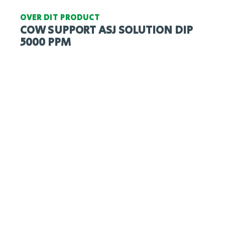
OVER DIT PRODUCT
COW SUPPORT ASJ SOLUTION DIP
5000 PPM
Voedingsadvies
De spenen direct na het melken
onderdompelen in ASJ Solution Dip met
behulp van een dipbeker, zodanig dat de
spenen volledig bedekt zijn. Laat de
spenen minimaal 5 minuten aan de lucht
drogen en houdt de koeien staand tot het
product is opgedroogd
Verbruik is 10 ml per melkbeurt bij juiste
toepassing