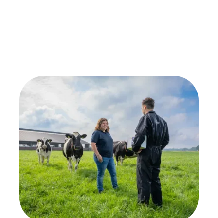
melken door middel van dippen
Samenstelling
Chloorhexidine, melkzuurbacteriën