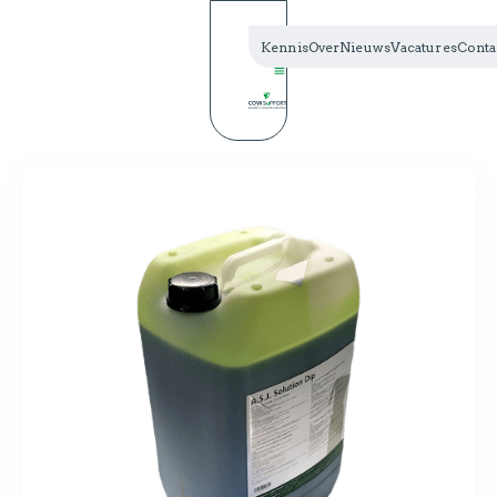
Kennis
Over
Nieuws
Vacatures
Conta