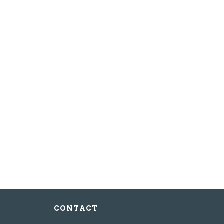
voor de nieuwsbrief
CONTACT