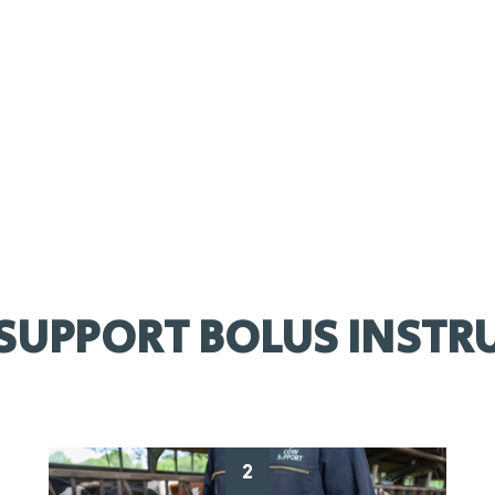
Samenstelling
Diacalcium, biotine, zinkoxide
SUPPORT BOLUS INSTRU
2