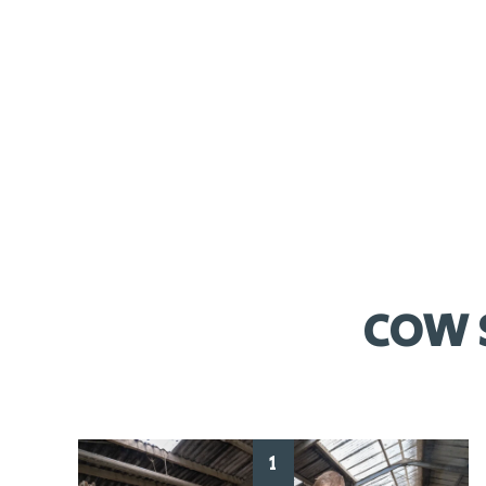
klauwen
Verpakking
8 stuks à 90 gram
Werktijd
Gedurende 60 dagen
COW 
1