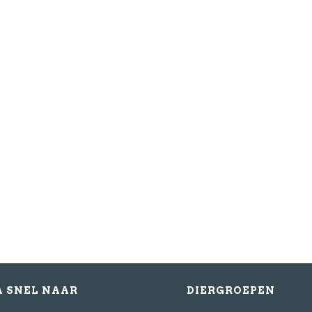
Bericht
Schrijf mij in 
A SNEL NAAR
DIERGROEPEN