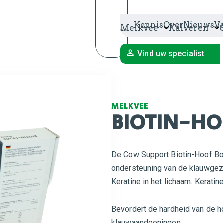
Kennis
Over
Nieuws
V
Melkvee
Kalveren
Vind uw specialist
MELKVEE
BIOTIN-HO
De Cow Support Biotin-Hoof Bol
ondersteuning van de klauwgez
Keratine in het lichaam. Kerati
Bevordert de hardheid van de h
klauwaandoeningen.